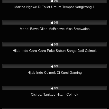
0%
Martha Ngewe Di Toilet Umum Tempat Nongkrong 1
79
06:00
0%
Mandi Bawa Dildo MsBreewc Miss Breewales
205
03:37
0%
Hijab Indo Gara-Gara Pake Sabun Sange Jadi Colmek
280
08:12
0%
Hijab Indo Colmek Di Kursi Gaming
161
02:38
0%
Cicireal Tanktop Hitam Colmek
308
01:26