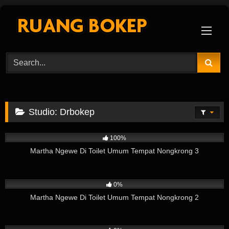
Skip
to
content
Studio:
Drbokep
180
02:31
100%
Martha Ngewe Di Toilet Umum Tempat Nongkrong 3
100
06:58
0%
Martha Ngewe Di Toilet Umum Tempat Nongkrong 2
155
08:51