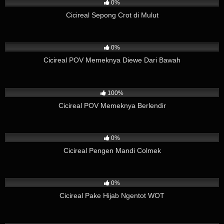
0%
Cicireal Sepong Crot di Mulut
362
02:49
0%
Cicireal POV Memeknya Diewe Dari Bawah
119
04:12
100%
Cicireal POV Memeknya Berlendir
275
01:59
0%
Cicireal Pengen Mandi Colmek
89
03:57
0%
Cicireal Pake Hijab Ngentot WOT
582
02:37