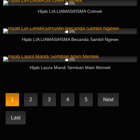
0%
Hijab LIA LIAMASIHSMA Colmek
269
03:48
0%
Hijab LIA LIAMASIHSMA Becanda Sambil Ngewe
126
06:41
0%
Hijab Laura Mandi Sembari Main Memek
1
2
3
4
5
Next
Last