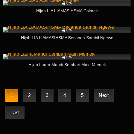
0%
Hijab LIA LIAMASIHSMA Colmek
269
03:48
0%
Hijab LIA LIAMASIHSMA Becanda Sambil Ngewe
126
06:41
0%
Hijab Laura Mandi Sembari Main Memek
1
2
3
4
5
Next
Last