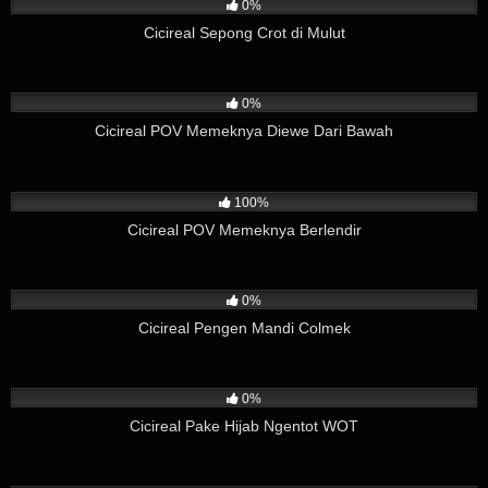
0%
Cicireal Sepong Crot di Mulut
362
02:49
0%
Cicireal POV Memeknya Diewe Dari Bawah
119
04:12
100%
Cicireal POV Memeknya Berlendir
275
01:59
0%
Cicireal Pengen Mandi Colmek
89
03:57
0%
Cicireal Pake Hijab Ngentot WOT
582
02:37