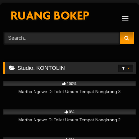
Skip
to
content
Studio:
KONTOLIN
180
02:31
100%
Martha Ngewe Di Toilet Umum Tempat Nongkrong 3
100
06:58
0%
Martha Ngewe Di Toilet Umum Tempat Nongkrong 2
156
08:51