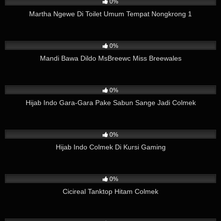
0%
Martha Ngewe Di Toilet Umum Tempat Nongkrong 1
79
06:00
0%
Mandi Bawa Dildo MsBreewc Miss Breewales
205
03:37
0%
Hijab Indo Gara-Gara Pake Sabun Sange Jadi Colmek
280
08:12
0%
Hijab Indo Colmek Di Kursi Gaming
161
02:38
0%
Cicireal Tanktop Hitam Colmek
308
01:26