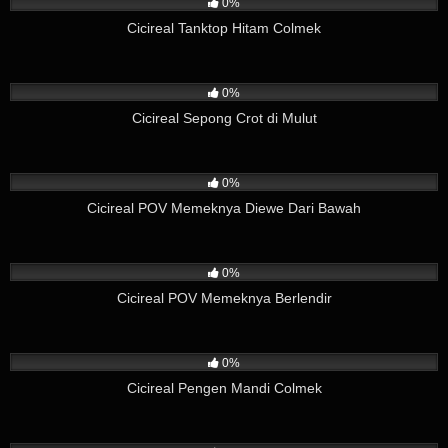
0%
Cicireal Tanktop Hitam Colmek
125
01:26
0%
Cicireal Sepong Crot di Mulut
106
02:49
0%
Cicireal POV Memeknya Diewe Dari Bawah
41
04:12
0%
Cicireal POV Memeknya Berlendir
107
01:59
0%
Cicireal Pengen Mandi Colmek
23
03:57