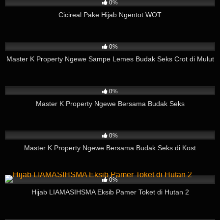
0%
Cicireal Pake Hijab Ngentot WOT
440
02:37
0%
Master K Property Ngewe Sampe Lemes Budak Seks Crot di Mulut
216
03:57
0%
Master K Property Ngewe Bersama Budak Seks
594
09:04
0%
Master K Property Ngewe Bersama Budak Seks di Kost
205
01:35
0%
Hijab LIAMASIHSMA Eksib Pamer Toket di Hutan 2
145
03:35