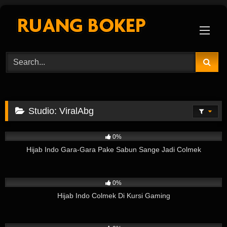
Skip
to
content
Studio:
ViralAbg
8
03:37
0%
Hijab Indo Gara-Gara Pake Sabun Sange Jadi Colmek
9
08:12
0%
Hijab Indo Colmek Di Kursi Gaming
74
02:38