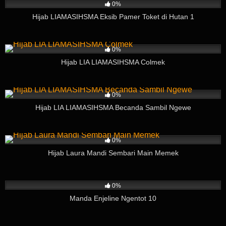
0%
Hijab LIAMASIHSMA Eksib Pamer Toket di Hutan 1
238
04:55
0%
Hijab LIA LIAMASIHSMA Colmek
203
03:48
0%
Hijab LIA LIAMASIHSMA Becanda Sambil Ngewe
99
06:41
0%
Hijab Laura Mandi Sembari Main Memek
111
01:24
0%
Manda Enjeline Ngentot 10
722
20:56